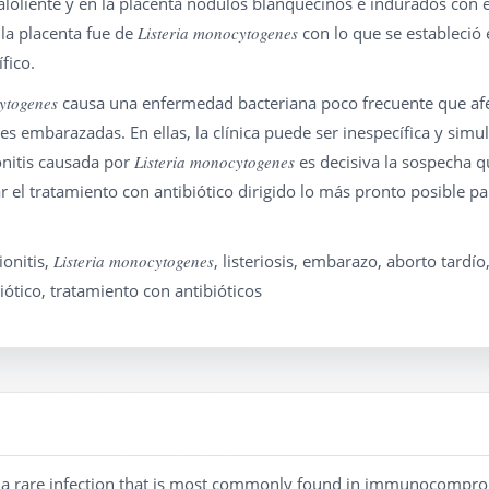
aloliente y en la placenta nódulos blanquecinos e indurados con e
 la placenta fue de
Listeria monocytogenes
con lo que se estableció 
fico.
ytogenes
causa una enfermedad bacteriana poco frecuente que afe
 embarazadas. En ellas, la clínica puede ser inespecífica y simu
onitis causada por
Listeria monocytogenes
es decisiva la sospecha q
r el tratamiento con antibiótico dirigido lo más pronto posible pa
onitis,
Listeria monocytogenes
, listeriosis, embarazo, aborto tardío
iótico, tratamiento con antibióticos
is a rare infection that is most commonly found in immunocompr