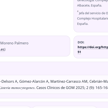
Ginecología. Complejo
Albacete, España.
4
Jefa del servicio de 
Complejo Hospitalario
España.
DOI:
 Moreno Palmero
https://doi.org/htt
.es
)
51
-Delsors A, Gómez-Alarcón A, Martínez-Carrasco AM, Cebrián-Ma
Listeria monocytogenes
. Casos Clínicos de GOM 2025; 2 (9): 165-16