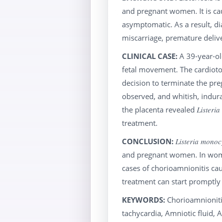
and pregnant women. It is ca
asymptomatic. As a result, d
miscarriage, premature delive
CLINICAL CASE:
A 39-year-ol
fetal movement. The cardiotoc
decision to terminate the pr
observed, and whitish, indura
the placenta revealed
Listeri
treatment.
CONCLUSION:
Listeria monoc
and pregnant women. In women,
cases of chorioamnionitis cau
treatment can start promptl
KEYWORDS:
Chorioamnionit
tachycardia, Amniotic fluid, 