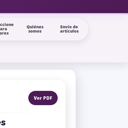
uccione
Quiénes
Envío de
para
somos
artículos
ores
Ver PDF
es