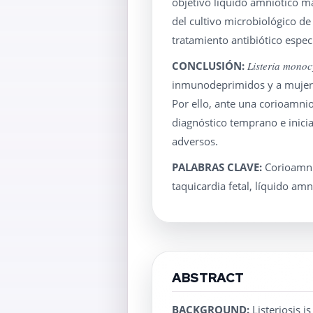
objetivó líquido amniótico m
del cultivo microbiológico de
tratamiento antibiótico especí
CONCLUSIÓN:
Listeria monoc
inmunodeprimidos y a mujeres
Por ello, ante una corioamni
diagnóstico temprano e inicia
adversos.
PALABRAS CLAVE:
Corioamni
taquicardia fetal, líquido amn
ABSTRACT
BACKGROUND:
Listeriosis 