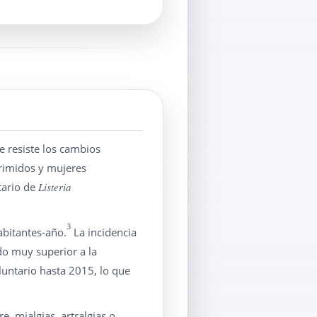
e resiste los cambios
primidos y mujeres
tario de
Listeria
3
abitantes-año.
La incidencia
do muy superior a la
luntario hasta 2015, lo que
e, mialgias, artralgias o