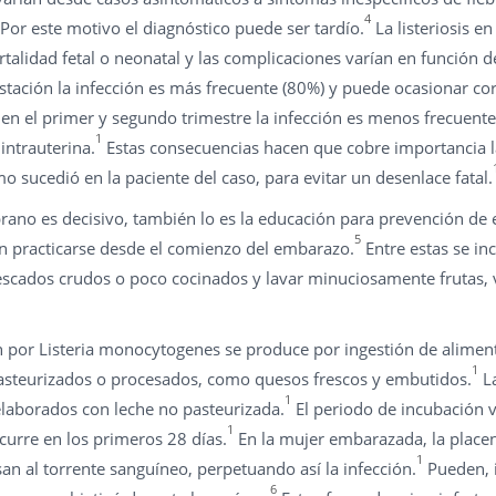
4
Por este motivo el diagnóstico puede ser tardío.
La listeriosis e
alidad fetal o neonatal y las complicaciones varían en función d
gestación la infección es más frecuente (80%) y puede ocasionar co
, en el primer y segundo trimestre la infección es menos frecuen
1
intrauterina.
Estas consecuencias hacen que cobre importancia l
o sucedió en la paciente del caso, para evitar un desenlace fatal.
rano es decisivo, también lo es la educación para prevención de 
5
en practicarse desde el comienzo del embarazo.
Entre estas se in
pescados crudos o poco cocinados y lavar minuciosamente frutas, 
ón por Listeria monocytogenes se produce por ingestión de alime
1
pasteurizados o procesados, como quesos frescos y embutidos.
La
1
elaborados con leche no pasteurizada.
El periodo de incubación v
1
curre en los primeros 28 días.
En la mujer embarazada, la place
1
n al torrente sanguíneo, perpetuando así la infección.
Pueden, i
6