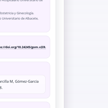
 Hospitalario Universitario de
Obstetricia y Ginecología.
 Universitario de Albacete,
ps://doi.org/10.24245/gom.v2i9.
rcilla M, Gómez-García
8.