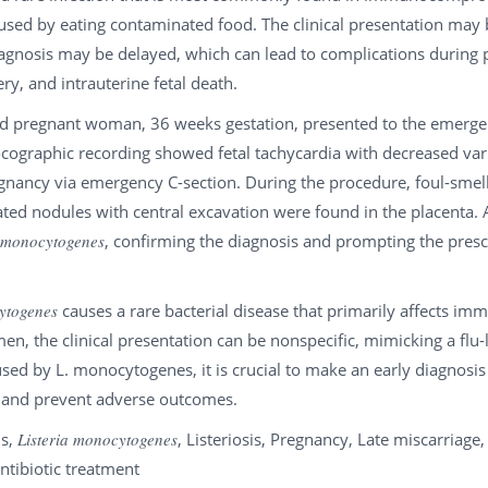
used by eating contaminated food. The clinical presentation may 
iagnosis may be delayed, which can lead to complications during p
ry, and intrauterine fetal death.
d pregnant woman, 36 weeks gestation, presented to the emerg
ographic recording showed fetal tachycardia with decreased varia
egnancy via emergency C-section. During the procedure, foul-smell
ted nodules with central excavation were found in the placenta. A
a monocytogenes
, confirming the diagnosis and prompting the prescri
ytogenes
causes a rare bacterial disease that primarily affects 
 the clinical presentation can be nonspecific, mimicking a flu-lik
sed by L. monocytogenes, it is crucial to make an early diagnosis 
y and prevent adverse outcomes.
is,
Listeria monocytogenes
, Listeriosis, Pregnancy, Late miscarriage, 
Antibiotic treatment