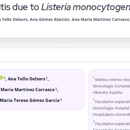
tis due to
Listeria monocytoge
Tello Delsors, Ana Gómez Alarcón, Ana María Martínez Carrasco, 
1
1
1
,
Ana Tello Delsors
,
Médico interno resid
Ginecología. Complejo
3
 María Martínez Carrasco
,
Albacete, España.
4
María Teresa Gómez García
2
Facultativo especiali
Ginecología, Hospita
Hospitalario Universi
3
Facultativo especiali