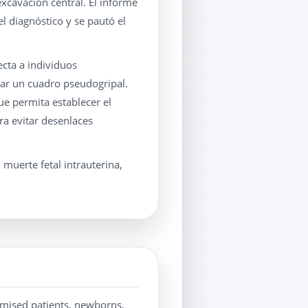
xcavación central. El informe
el diagnóstico y se pautó el
cta a individuos
lar un cuadro pseudogripal.
ue permita establecer el
ra evitar desenlaces
, muerte fetal intrauterina,
omised patients, newborns,