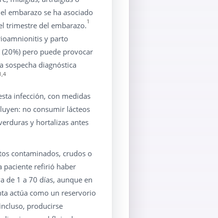
n el embarazo se ha asociado
1
el trimestre del embarazo.
rioamnionitis y parto
te (20%) pero puede provocar
a sospecha diagnóstica
1,4
esta infección, con medidas
cluyen: no consumir lácteos
verduras y hortalizas antes
ntos contaminados, crudos o
 paciente refirió haber
a de 1 a 70 días, aunque en
nta actúa como un reservorio
ncluso, producirse