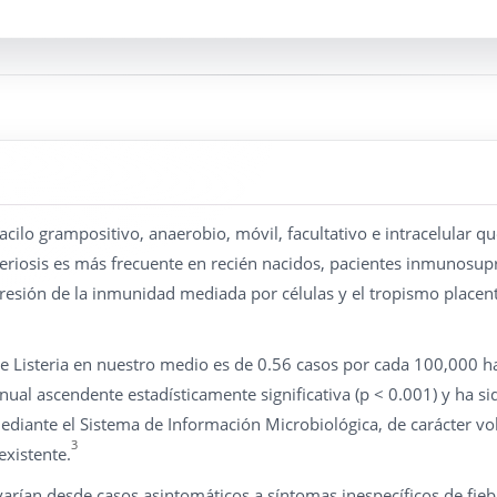
cilo grampositivo, anaerobio, móvil, facultativo e intracelular qu
teriosis es más frecuente en recién nacidos, pacientes inmunosu
esión de la inmunidad mediada por células y el tropismo placen
de Listeria en nuestro medio es de 0.56 casos por cada 100,000 h
al ascendente estadísticamente significativa (p < 0.001) y ha si
ediante el Sistema de Información Microbiológica, de carácter vo
3
existente.
varían desde casos asintomáticos a síntomas inespecíficos de fiebr