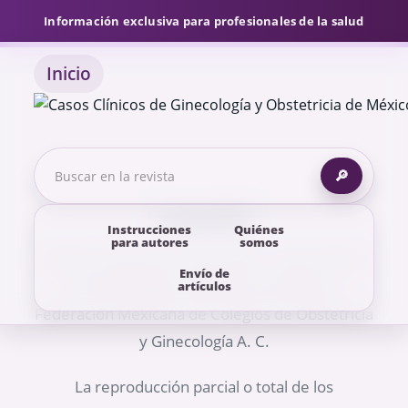
Información exclusiva para profesionales de la salud
Inicio
🔎
Copyright
Instrucciones
Quiénes
para autores
somos
Todos los derechos reservados - Casos clínicos
Envío de
de Ginecología y Obstetricia de México,
artículos
Federación Mexicana de Colegios de Obstetricia
y Ginecología A. C.
La reproducción parcial o total de los