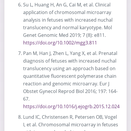
Su L, Huang H, An G, Cai M, et al. Clinical
application of chromosomal microarray
analysis in fetuses with increased nuchal
translucency and normal karyotype. Mol
Genet Genomic Med 2019; 7 (8): e811.
https://doi.org/10.1002/mgg3.811
Pan M, Han J, Zhen L, Yang X, et al. Prenatal
diagnosis of fetuses with increased nuchal
translucency using an approach based on
quantitative fluorescent polymerase chain
reaction and genomic microarray. Eur J
Obstet Gynecol Reprod Biol 2016; 197: 164-
67.
https://doi.org/10.1016/j.ejogrb.2015.12.024
Lund IC, Christensen R, Petersen OB, Vogel
I, et al. Chromosomal microarray in fetuses