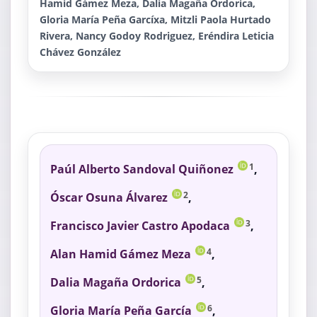
Hamid Gámez Meza, Dalia Magaña Ordorica,
Gloria María Peña Garcíxa, Mitzli Paola Hurtado
Rivera, Nancy Godoy Rodriguez, Eréndira Leticia
Chávez González
Paúl Alberto Sandoval Quiñonez
,
1
Óscar Osuna Álvarez
,
2
Francisco Javier Castro Apodaca
,
3
Alan Hamid Gámez Meza
,
4
Dalia Magaña Ordorica
,
5
Gloria María Peña García
,
6