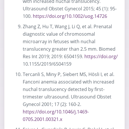
with increased nuchal translucency.
Ultrasound Obstet Gynecol 2015; 45 (1): 95-
100.
https://doi.org/10.1002/uog.14726
Zhang Z, Hu T, Wang J, Li Q, et al. Prenatal
diagnostic value of chromosomal
microarray in fetuses with nuchal
translucency greater than 2.5 mm. Biomed
Res Int 2019; 2019: 6504159.
https://doi.org/
10.1155/2019/6504159
Tercanli S, Miny P, Siebert MS, Hösli I, et al.
Fanconi anemia associated with increased
nuchal translucency detected by first-
trimester ultrasound. Ultrasound Obstet
Gynecol 2001; 17 (2): 160-2.
https://doi.org/10.1046/j.1469-
0705.2001.00321.x