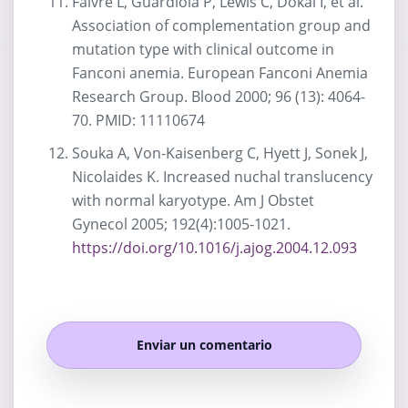
Faivre L, Guardiola P, Lewis C, Dokal I, et al.
Association of complementation group and
mutation type with clinical outcome in
Fanconi anemia. European Fanconi Anemia
Research Group. Blood 2000; 96 (13): 4064-
70. PMID: 11110674
Souka A, Von-Kaisenberg C, Hyett J, Sonek J,
Nicolaides K. Increased nuchal translucency
with normal karyotype. Am J Obstet
Gynecol 2005; 192(4):1005-1021.
https://doi.org/10.1016/j.ajog.2004.12.093
Enviar un comentario