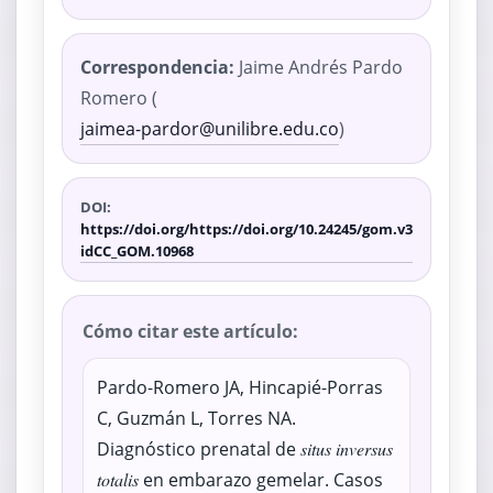
Correspondencia:
Jaime Andrés Pardo
Romero (
jaimea-pardor@unilibre.edu.co
)
DOI:
https://doi.org/https://doi.org/10.24245/gom.v3
idCC_GOM.10968
Cómo citar este artículo:
Pardo-Romero JA, Hincapié-Porras
C, Guzmán L, Torres NA.
Diagnóstico prenatal de
situs inversus
totalis
en embarazo gemelar. Casos