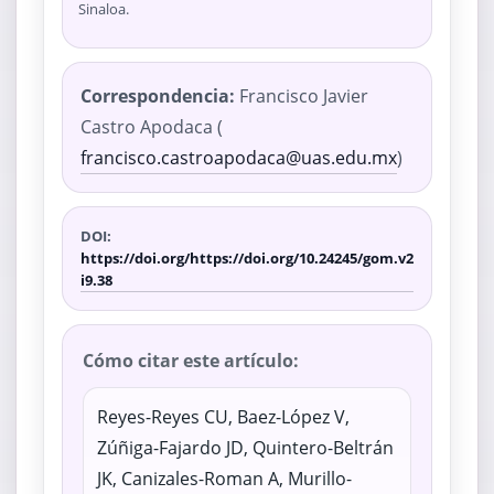
Sinaloa.
Correspondencia:
Francisco Javier
Castro Apodaca (
francisco.castroapodaca@uas.edu.mx
)
DOI:
https://doi.org/https://doi.org/10.24245/gom.v2
i9.38
Cómo citar este artículo:
Reyes-Reyes CU, Baez-López V,
Zúñiga-Fajardo JD, Quintero-Beltrán
JK, Canizales-Roman A, Murillo-